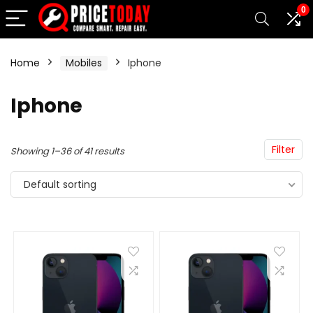
0
Home
Mobiles
Iphone
n
x
Iphone
ce
ce
Filter
Showing 1–36 of 41 results
Default sorting