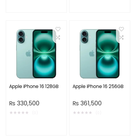
Apple iPhone 16 128GB
Apple iPhone 16 256GB
₨
330,500
₨
361,500
★
★
★
★
★
★
★
★
★
★
(0)
(0)