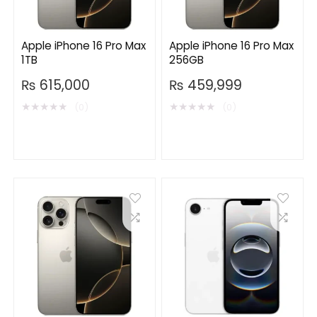
Apple iPhone 16 Pro Max
Apple iPhone 16 Pro Max
1TB
256GB
₨
615,000
₨
459,999
★
★
★
★
★
★
★
★
★
★
(0)
(0)