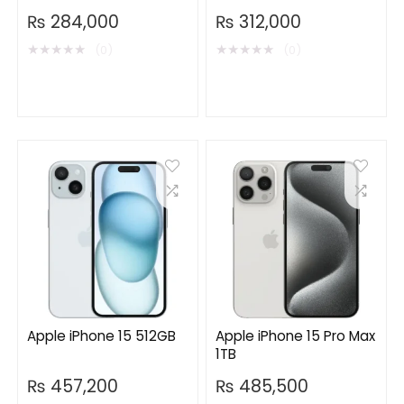
₨
284,000
₨
312,000
★
★
★
★
★
★
★
★
★
★
(0)
(0)
Apple iPhone 15 512GB
Apple iPhone 15 Pro Max
1TB
₨
457,200
₨
485,500