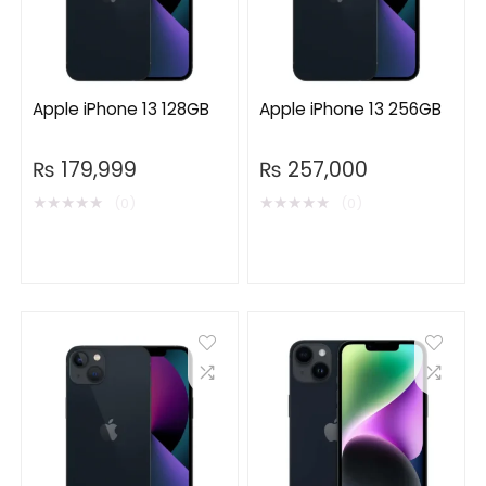
Apple iPhone 13 128GB
Apple iPhone 13 256GB
₨
179,999
₨
257,000
★
★
★
★
★
★
★
★
★
★
(0)
(0)