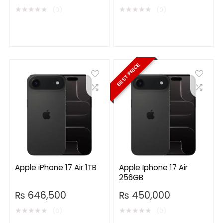
★
★
★
★
★
★
★
★
★
★
(0)
(0)
BEST PRICE
Apple iPhone 17 Air 1TB
Apple Iphone 17 Air
256GB
₨
646,500
₨
450,000
★
★
★
★
★
★
★
★
★
★
(0)
(0)