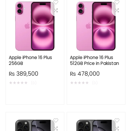
Apple iPhone 16 Plus
Apple iPhone 16 Plus
256GB
512GB Price in Pakistan
₨
389,500
₨
478,000
★
★
★
★
★
★
★
★
★
★
(0)
(0)