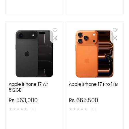
Apple iPhone 17 Air
Apple iPhone 17 Pro 1TB
512GB
₨
563,000
₨
665,500
★
★
★
★
★
★
★
★
★
★
(0)
(0)