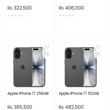
₨
322,500
₨
406,000
★
★
★
★
★
★
★
★
★
★
(0)
(0)
Apple iPhone 17 256GB
Apple iPhone 17 512GB
₨
385,500
₨
482,500